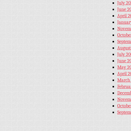
July 20
June 2
April 2
Januar
Novem
Octobe
Septem
August
July 2
June 2
May 2
April 
March
Februa
Decemb
Novem
Octobe
Septem