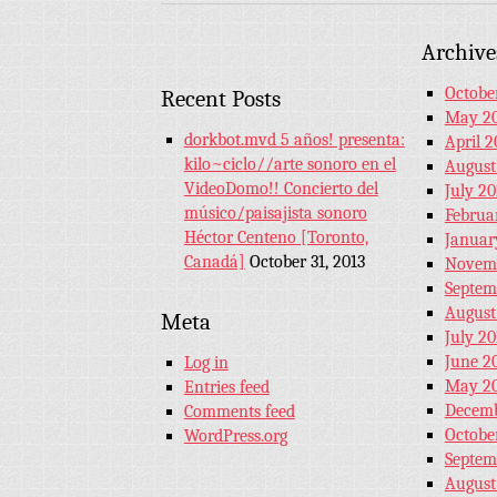
Archive
Octobe
Recent Posts
May 2
dorkbot.mvd 5 años! presenta:
April 2
kilo~ciclo//arte sonoro en el
August
VideoDomo!! Concierto del
July 20
músico/paisajista sonoro
Februa
Héctor Centeno [Toronto,
Januar
Canadá]
October 31, 2013
Novemb
Septem
August
Meta
July 20
June 2
Log in
May 20
Entries feed
Decemb
Comments feed
Octobe
WordPress.org
Septem
August