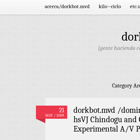
acerca/dorkbot.mvd
kilo~ciclo
etc.
dor
[gente haciendo co
Category Ar
dorkbot.mvd /domin
21
MAY / 2009
hsVJ Chindogu and 
Experimental A/V 