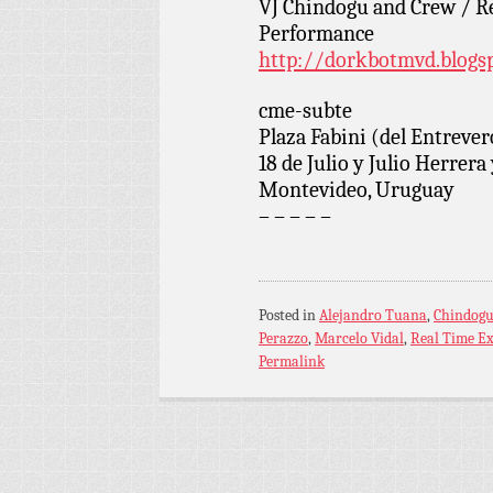
VJ Chindogu and Crew / R
Performance
http://dorkbotmvd.blogs
cme-subte
Plaza Fabini (del Entrever
18 de Julio y Julio Herrera
Montevideo, Uruguay
– – – – –
Posted in
Alejandro Tuana
,
Chindog
Perazzo
,
Marcelo Vidal
,
Real Time E
Permalink