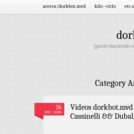
acerca/dorkbot.mvd
kilo~ciclo
etc.
dor
[gente haciendo co
Category A
Videos dorkbot.mvd 
26
DEC / 2008
Cassinelli && Dubal