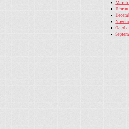
March
Februa
Decemb
Novem
Octobe
Septem