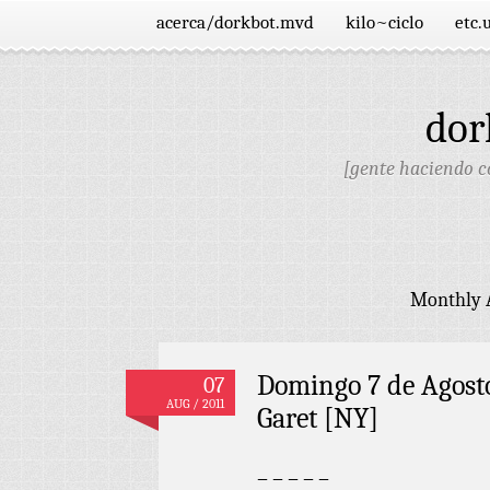
acerca/dorkbot.mvd
kilo~ciclo
etc.
dor
[gente haciendo co
Monthly 
Domingo 7 de Agosto
07
AUG / 2011
Garet [NY]
– – – – –