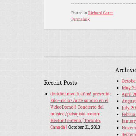
Posted in
Richard Garet
Permalink
Archive
Octobe
Recent Posts
May 2
dorkbot.mvd 5 años! presenta:
April 2
kilo~ciclo//arte sonoro en el
August
VideoDomo!! Concierto del
July 20
músico/paisajista sonoro
Februa
Héctor Centeno [Toronto,
Januar
Canadá]
October 31, 2013
Novemb
Septem