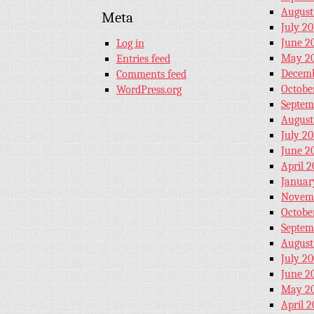
August
Meta
July 20
June 2
Log in
May 20
Entries feed
Decemb
Comments feed
Octobe
WordPress.org
Septem
August
July 20
June 2
April 2
Januar
Novem
Octobe
Septem
August
July 2
June 2
May 2
April 