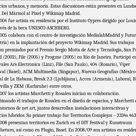
cios urbanos, y memoria. Estas discusiones están presentes en Land
, Del Mármol al Pixel y Wikimap Madrid.
004 fue artista en residencia por el Instituto Cypres dirigido por Loui
avés de la beca UNESCO-ASCHBERG.
005 colabora con el centro de investigación MedialabMadrid y Futur
tria) en la implantación del proyecto Wikimap Madrid. Sus trabajos
on premiados por el Premio Sergio Motta de Arte y Tecnología, San P
il (2002), File (2005) y Prog:me (2005) en Rio de Janeiro. Participó e
ivales Ars Electronica (Linz), File (San Paulo), 404 (Rosario), Viper
ival (Basel), ACM Multimedia (Singapur), Nuevas Geografías (México
al de La Habana, Break 2.3 (Ljubljiana), Accea (Armenia), Laboral, B
evilla y ZKM (Karlsruhe) entre otros.
007 los artistas Marchetti y Rosalen inician su colaboración.
inando el trabajos de Rosalen en el diseño de espacios, y Marchetti 
entornos de net art, juntos desarrollan instalaciones interactivas y
cios híbridos. Su primer trabajo fue Territorios Complejos – 2334s 46
008 presentan territorios en Zurich en el DIY Festival y Kunstraum
heturn, así como en Plugin, Basel. En 2008/09 son artistas en reside