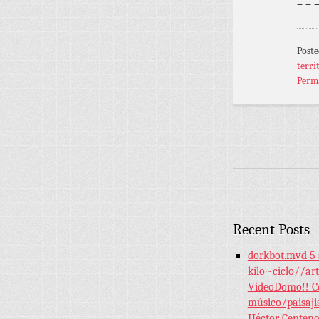
– – 
Poste
terri
Perm
Recent Posts
dorkbot.mvd 5 
kilo~ciclo//art
VideoDomo!! Co
músico/paisaji
Héctor Centeno