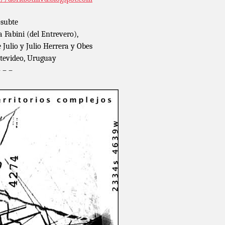
subte
a Fabini (del Entrevero),
e Julio y Julio Herrera y Obes
evideo, Uruguay
– – –