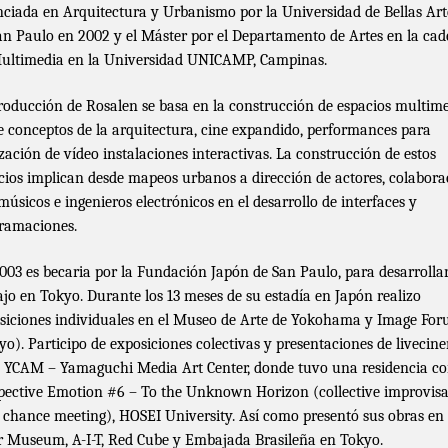
nciada en Arquitectura y Urbanismo por la Universidad de Bellas Art
an Paulo en 2002 y el Máster por el Departamento de Artes en la cad
ultimedia en la Universidad UNICAMP, Campinas.
roducción de Rosalen se basa en la construcción de espacios multim
e conceptos de la arquitectura, cine expandido, performances para
ización de vídeo instalaciones interactivas. La construcción de estos
cios implican desde mapeos urbanos a dirección de actores, colabora
músicos e ingenieros electrónicos en el desarrollo de interfaces y
ramaciones.
003 es becaria por la Fundación Japón de San Paulo, para desarrolla
ajo en Tokyo. Durante los 13 meses de su estadía en Japón realizo
siciones individuales en el Museo de Arte de Yokohama y Image Fo
yo). Participo de exposiciones colectivas y presentaciones de livecin
l YCAM – Yamaguchi Media Art Center, donde tuvo una residencia co
pective Emotion #6 – To the Unknown Horizon (collective improvisa
 chance meeting), HOSEI University. Así como presentó sus obras en
 Museum, A-I-T, Red Cube y Embajada Brasileña en Tokyo.