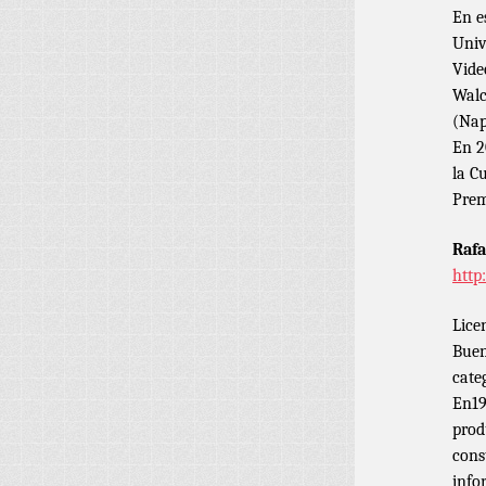
En e
Univ
Vide
Walc
(Nap
En 2
la C
Prem
Rafa
http
Lice
Buen
cate
En19
prod
cons
info