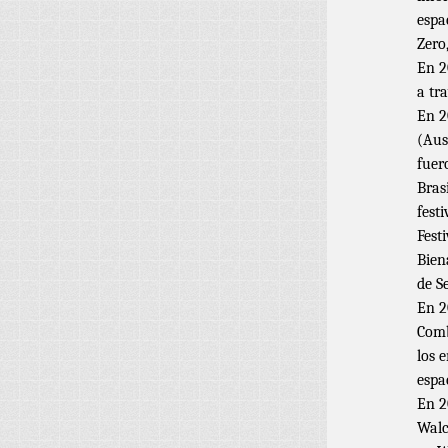
espa
Zero
En 2
a tr
En 2
(Aus
fuer
Bras
fest
Fest
Bien
de S
En 2
Comb
los 
espa
En 2
Walc