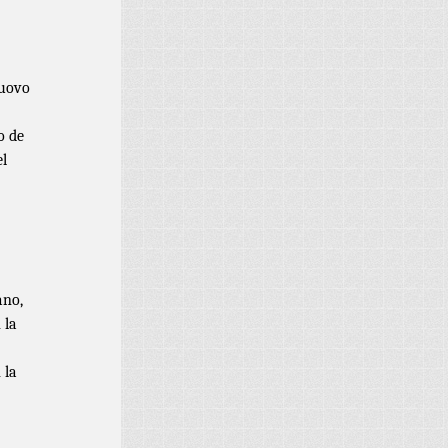
Nuovo
o de
el
ano,
 la
 la