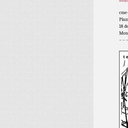
cme-
Plaz
18 d
Mont
– – 