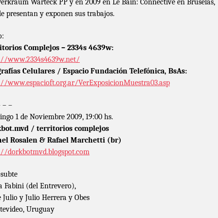
erkraum Warteck PP y en 2009 en Le Bain: Connective en Bruselas,
e presentan y exponen sus trabajos.
o:
itorios Complejos – 2334s 4639w:
://www.2334s4639w.net/
rafías Celulares / Espacio Fundación Telefónica, BsAs:
://www.espacioft.org.ar/VerExposicionMuestra03.asp
– – –
ngo 1 de Noviembre 2009, 19:00 hs.
bot.mvd / territorios complejos
el Rosalen & Rafael Marchetti (br)
://dorkbotmvd.blogspot.com
subte
a Fabini (del Entrevero),
e Julio y Julio Herrera y Obes
evideo, Uruguay