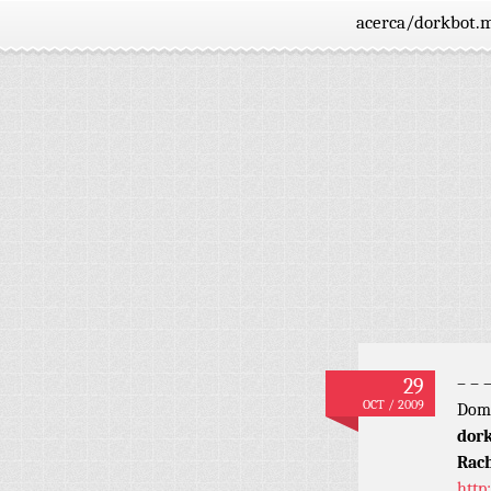
acerca/dorkbot.
29
– – 
OCT / 2009
Domi
dork
Rach
http