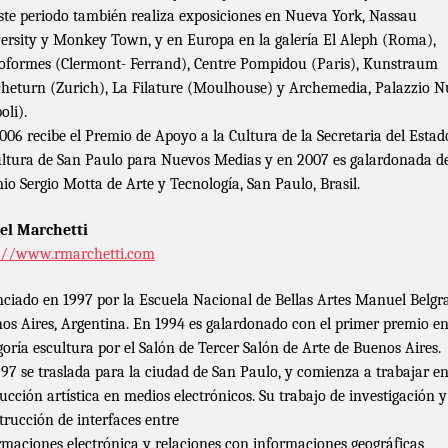
ste periodo también realiza exposiciones en Nueva York, Nassau
ersity y Monkey Town, y en Europa en la galería El Aleph (Roma),
oformes (Clermont- Ferrand), Centre Pompidou (Paris), Kunstraum
heturn (Zurich), La Filature (Moulhouse) y Archemedia, Palazzio 
oli).
006 recibe el Premio de Apoyo a la Cultura de la Secretaria del Estad
ultura de San Paulo para Nuevos Medias y en 2007 es galardonada d
io Sergio Motta de Arte y Tecnología, San Paulo, Brasil.
el Marchetti
://www.rmarchetti.com
nciado en 1997 por la Escuela Nacional de Bellas Artes Manuel Belgr
os Aires, Argentina. En 1994 es galardonado con el primer premio en
goría escultura por el Salón de Tercer Salón de Arte de Buenos Aires.
97 se traslada para la ciudad de San Paulo, y comienza a trabajar en
ucción artística en medios electrónicos. Su trabajo de investigación y
trucción de interfaces entre
rmaciones electrónica y relaciones con informaciones geográficas