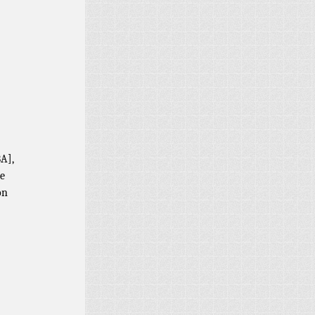
BA],
de
on