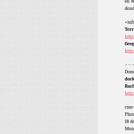
en W
dond
+inf
Terr
http
Geog
http
– – 
Domi
dork
Rach
http
cme-
Plaz
18 d
Mont