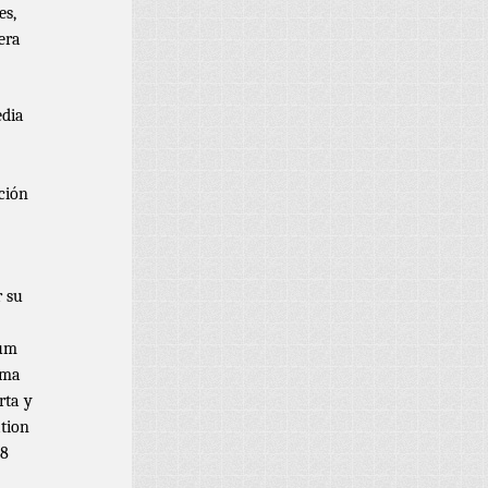
es,
era
edia
ción
r su
rum
ema
rta y
tion
 8