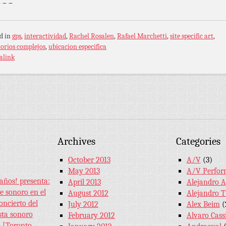
– – –
d in
gps
,
interactividad
,
Rachel Rosalen
,
Rafael Marchetti
,
site specific art
,
torios complejos
,
ubicacion especifica
alink
Archives
Categories
October 2013
A/V
(3)
May 2013
A/V Perfor
años! presenta:
April 2013
Alejandro A
e sonoro en el
August 2012
Alejandro 
ncierto del
July 2012
Alex Beim
(
sta sonoro
February 2012
Alvaro Cassi
 [Toronto,