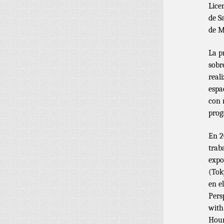
Lice
de S
de M
La p
sobr
real
espa
con 
prog
En 2
trab
expo
(Tok
en e
Pers
with
Hour