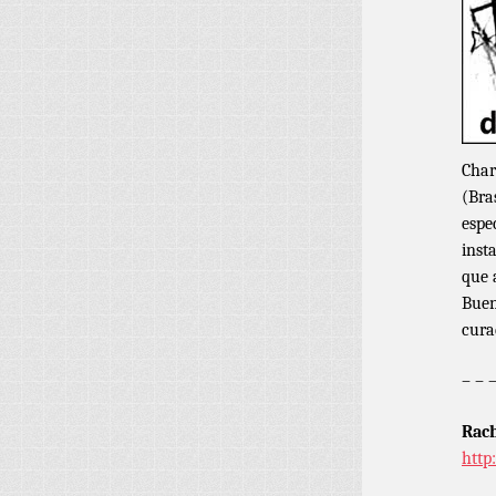
Char
(Bra
espe
inst
que 
Buen
cura
– – 
Rach
http