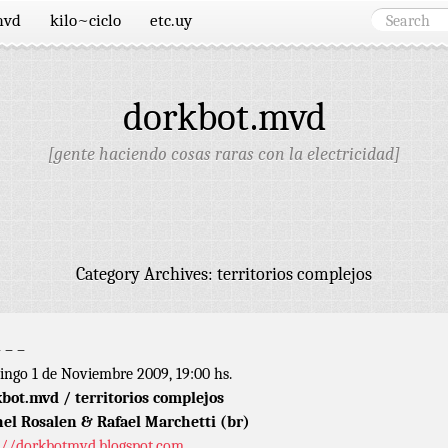
mvd
kilo~ciclo
etc.uy
dorkbot.mvd
[gente haciendo cosas raras con la electricidad]
Category Archives:
territorios complejos
– – –
ngo 1 de Noviembre 2009, 19:00 hs.
bot.mvd / territorios complejos
el Rosalen & Rafael Marchetti (br)
://dorkbotmvd.blogspot.com