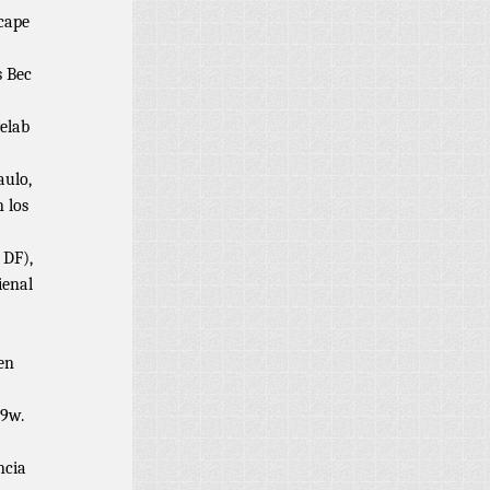
scape
s Bec
elab
aulo,
n los
 DF),
ienal
en
39w.
ncia