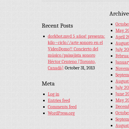
Archive
Octobe
Recent Posts
May 2
dorkbot.mvd 5 años! presenta:
April 2
kilo~ciclo//arte sonoro en el
August
VideoDomo!! Concierto del
July 20
músico/paisajista sonoro
Februa
Héctor Centeno [Toronto,
Januar
Canadá]
October 31, 2013
Novemb
Septem
August
Meta
July 20
June 2
Log in
May 20
Entries feed
Decemb
Comments feed
Octobe
WordPress.org
Septem
August