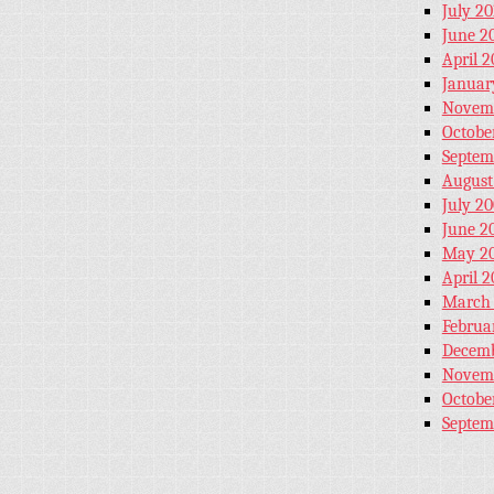
July 20
June 2
April 2
Januar
Novem
Octobe
Septem
August
July 2
June 2
May 2
April 
March
Februa
Decemb
Novem
Octobe
Septem