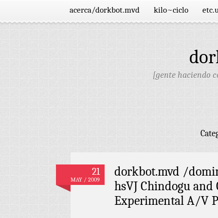
acerca/dorkbot.mvd
kilo~ciclo
etc.
dor
[gente haciendo co
Cate
dorkbot.mvd /domin
21
MAY / 2009
hsVJ Chindogu and 
Experimental A/V 