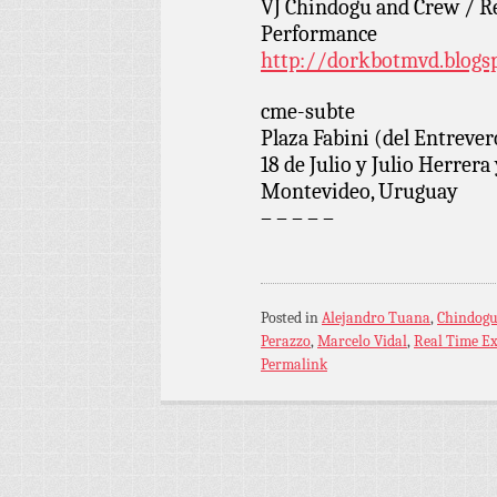
VJ Chindogu and Crew / R
Performance
http://dorkbotmvd.blogs
cme-subte
Plaza Fabini (del Entrever
18 de Julio y Julio Herrera
Montevideo, Uruguay
– – – – –
Posted in
Alejandro Tuana
,
Chindog
Perazzo
,
Marcelo Vidal
,
Real Time E
Permalink