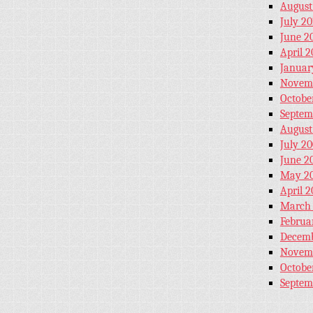
August
July 20
June 2
April 2
Januar
Novem
Octobe
Septem
August
July 2
June 2
May 2
April 
March
Februa
Decemb
Novem
Octobe
Septem