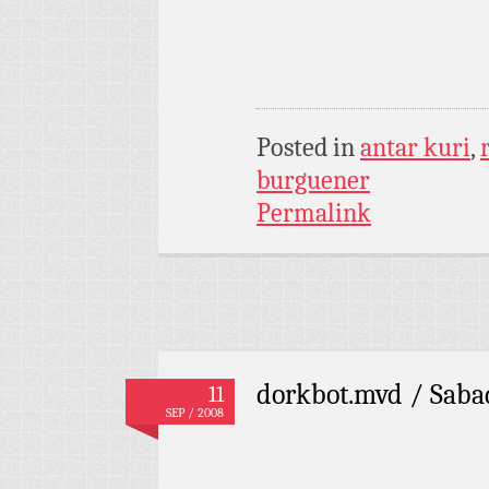
Posted in
antar kuri
,
burguener
Permalink
dorkbot.mvd / Saba
11
SEP / 2008