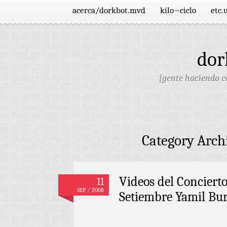
acerca/dorkbot.mvd
kilo~ciclo
etc.
dor
[gente haciendo co
Category Arch
Videos del Conciert
11
SEP / 2008
Setiembre Yamil Bur