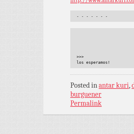
http://www.antarkuri.c
- - - - - - -
>>>
los esperamos!
Posted in
antar kuri
,
burguener
Permalink