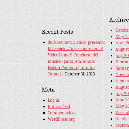
Archive
Octobe
Recent Posts
May 2
dorkbot.mvd 5 años! presenta:
April 2
kilo~ciclo//arte sonoro en el
August
VideoDomo!! Concierto del
July 20
músico/paisajista sonoro
Februa
Héctor Centeno [Toronto,
Januar
Canadá]
October 31, 2013
Novemb
Septem
August
Meta
July 20
June 2
Log in
May 20
Entries feed
Decemb
Comments feed
Octobe
WordPress.org
Septem