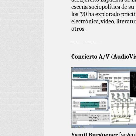
escena sociopolítica de su
los ’90 ha explorado prác
electrónica, video, literatu
otros.
– – – – – – –
Concierto A/V (AudioVi
Yamil Burguener
[argen