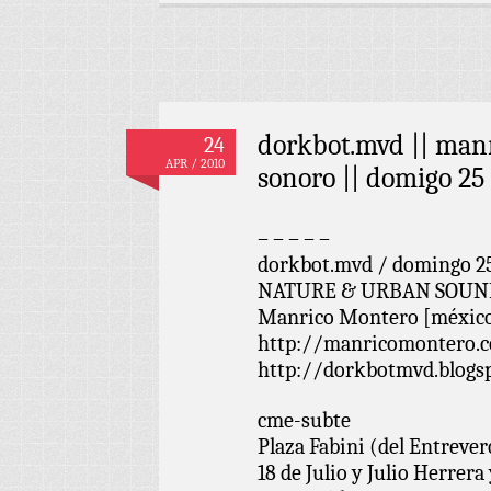
dorkbot.mvd || manr
24
APR / 2010
sonoro || domigo 25 
– – – – –
dorkbot.mvd / domingo 25 d
NATURE & URBAN SOUND
Manrico Montero [méxic
http://manricomontero.
http://dorkbotmvd.blogs
cme-subte
Plaza Fabini (del Entrever
18 de Julio y Julio Herrera