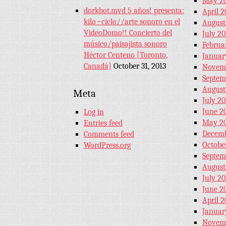
May 2
dorkbot.mvd 5 años! presenta:
April 2
kilo~ciclo//arte sonoro en el
August
VideoDomo!! Concierto del
July 20
músico/paisajista sonoro
Februa
Héctor Centeno [Toronto,
Januar
Canadá]
October 31, 2013
Novemb
Septem
August
Meta
July 20
June 2
Log in
May 20
Entries feed
Decemb
Comments feed
Octobe
WordPress.org
Septem
August
July 20
June 2
April 2
Januar
Novem