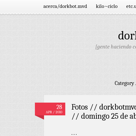
acerca/dorkbot.mvd
kilo~ciclo
etc.
dor
[gente haciendo co
Category
Fotos // dorkbotmv
28
APR / 2010
// domingo 25 de ab
. . .