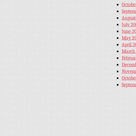
Octobe
Septem
August
July 2
June 2
May 2
April 
March
Februa
Decemb
Novem
Octobe
Septem