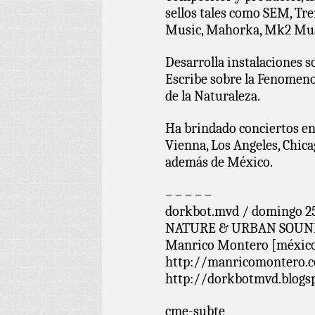
sellos tales como SEM, Tre
Music, Mahorka, Mk2 Musi
Desarrolla instalaciones so
Escribe sobre la Fenomenol
de la Naturaleza.
Ha brindado conciertos en 
Vienna, Los Angeles, Chica
además de México.
– – – – –
dorkbot.mvd / domingo 25 d
NATURE & URBAN SOUND
Manrico Montero [méxic
http://manricomontero.
http://dorkbotmvd.blogs
cme-subte