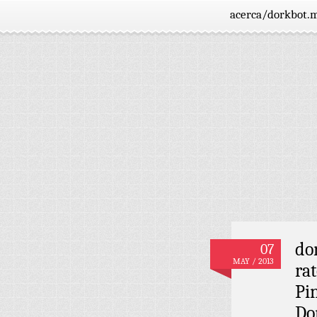
acerca/dorkbot.
do
07
MAY / 2013
ra
Pi
Do