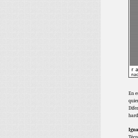
En e
quie
Dife
hard
Igna
Técn