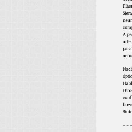
Plás
Siem
neum
comp
A pe
arte 
pasa
actu
Nach
ópti
Habl
(Pro
conf
brev
Sint
– – 