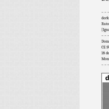
– – 
dork
Rato
[Ign
– – 
Domi
CE S
18 d
Mont
– – 