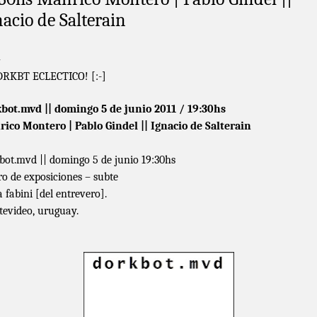
nacio de Salterain
–
 DRKBT ECLECTICO! [:-]
bot.mvd || domingo 5 de junio 2011 / 19:30hs
ico Montero | Pablo Gindel || Ignacio de Salterain
bot.mvd || domingo 5 de junio 19:30hs
ro de exposiciones – subte
a fabini [del entrevero].
evideo, uruguay.