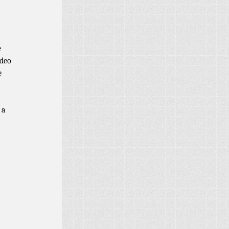
e
ideo
e
 a