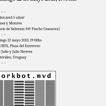
– – –
bot.mvd 5 años!
nes y Motores
acio de Salterain && Pincho Casanova]
– – –
ngo 12 mayo 2013, 19:00hs
UBTE, Plaza del Entrevero
e Julio y Julio Herrera
evideo, Uruguay
– – –