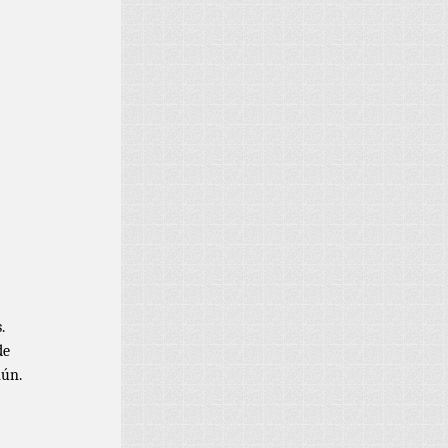
.
de
mún.