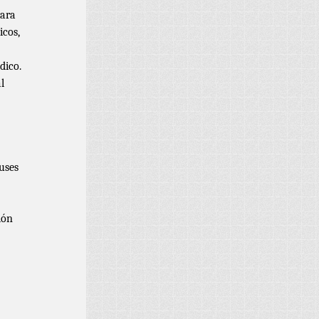
para
icos,
dico.
l
uses
ión