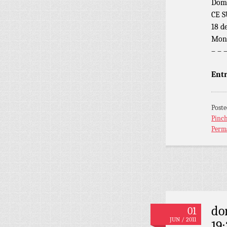
Domi
CE S
18 d
Mont
– – 
Entr
Poste
Pinc
Perm
do
01
JUN / 2011
19