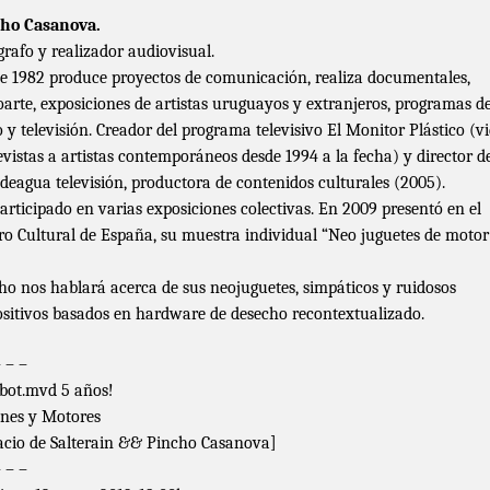
ho Casanova.
grafo y realizador audiovisual.
e 1982 produce proyectos de comunicación, realiza documentales,
oarte, exposiciones de artistas uruguayos y extranjeros, programas d
o y televisión. Creador del programa televisivo El Monitor Plástico (v
evistas a artistas contemporáneos desde 1994 a la fecha) y director d
deagua televisión, productora de contenidos culturales (2005).
articipado en varias exposiciones colectivas. En 2009 presentó en el
ro Cultural de España, su muestra individual “Neo juguetes de motor
ho nos hablará acerca de sus neojuguetes, simpáticos y ruidosos
ositivos basados en hardware de desecho recontextualizado.
– – –
bot.mvd 5 años!
nes y Motores
acio de Salterain && Pincho Casanova]
– – –