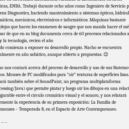
ticas, ENBA. Trabajó durante ocho años como Ingeniero de Servicio 
ens Diagnostics, haciendo mantenimiento a sistemas ópticos, hidrául
áticos, mecánicos, electrónicos e informáticos. Máquinas bastante
lejas que hacen los examenes de sangre que nos manda hacer el mé
sar de que en su blog documenta cerca de 60 procesos relacionados a
y la tecnología, recien el año
do comienza a exponer su desarrollo propio. Nacho se encuentra
almente en año sabático, aunque abierto a propuestas. 😉
o nos contará acerca del proceso de desarrollo y uso de sus Sintemo
cos. Mouses de PC modificados para “oír” texturas de superficies lisas.
ará también sobre el SoundPaint, un programa multiplataforma
cessing/Java) que permite pintar y luego oir los dibujos en una relac
igurable entre el circulo cromático visual y el sonoro, y nos relatará
emente la experiencia de su primera exposición: La Familia de
emouses – Temporada 8, en el Espacio de Arte Contemporaneo.
– – –