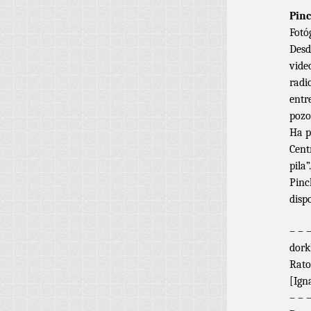
Pinc
Fotó
Desd
vide
radi
entr
pozo
Ha p
Cent
pila”.
Pinc
disp
– – 
dork
Rato
[Ign
– – 