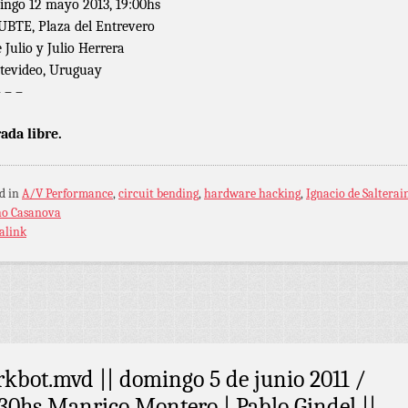
ngo 12 mayo 2013, 19:00hs
UBTE, Plaza del Entrevero
e Julio y Julio Herrera
evideo, Uruguay
– – –
ada libre.
d in
A/V Performance
,
circuit bending
,
hardware hacking
,
Ignacio de Salterai
ho Casanova
alink
rkbot.mvd || domingo 5 de junio 2011 /
:30hs Manrico Montero | Pablo Gindel ||