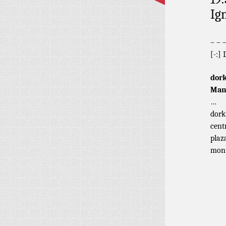
Ig
– – 
[-:]
dork
Manr
…
dork
cent
plaz
mont