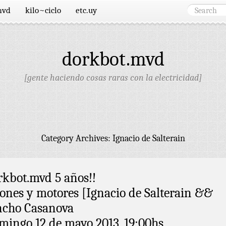
mvd
kilo~ciclo
etc.uy
dorkbot.mvd
[gente haciendo cosas raras con la electricidad]
Category Archives:
Ignacio de Salterain
rkbot.mvd 5 años!!
tones y motores [Ignacio de Salterain &&
ncho Casanova
mingo 12 de mayo 2013, 19:00hs