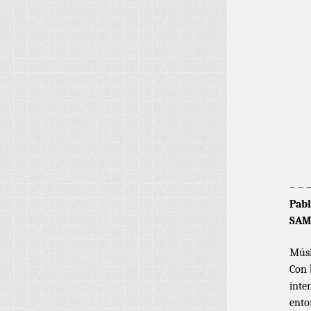
– – 
Pabl
SAM
Músi
Con 
inte
ento