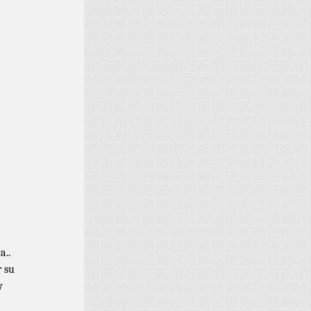
a..
 su
y