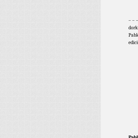
– – 
dork
Pabl
edic
Pabl