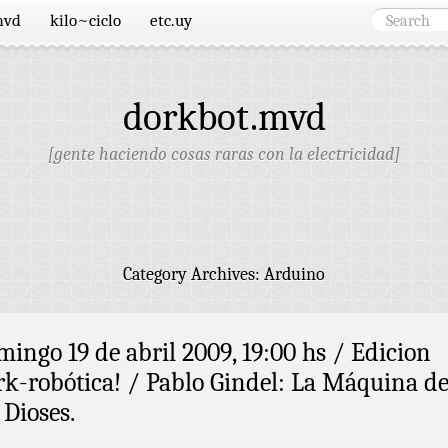
mvd
kilo~ciclo
etc.uy
dorkbot.mvd
[gente haciendo cosas raras con la electricidad]
Category Archives:
Arduino
mingo 19 de abril 2009, 19:00 hs / Edicion
rk-robótica! / Pablo Gindel: La Máquina d
 Dioses.