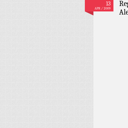
Re
13
APR / 2009
Al