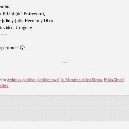
subte
a Fabini (del Entrevero),
e Julio y Julio Herrera y Obes
evideo, Uruguay
– – –
esperamos! 🙂
. . .
d in
Arduino
,
dorkbot
,
dorkbot.mvd
,
La Maquina de los Dioses
,
Pablo Gindel
alink