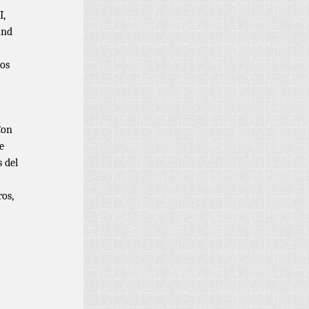
I,
und
nos
Con
e
 del
os,