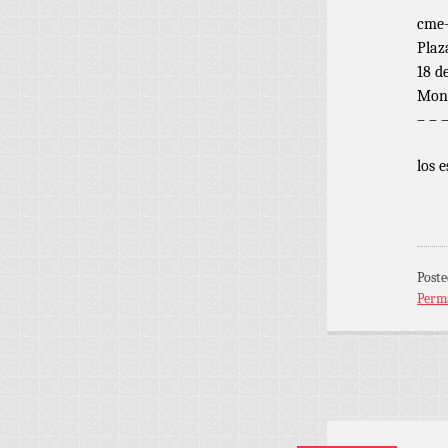
cme-
Plaz
18 d
Mont
– – 
los 
Poste
Perm