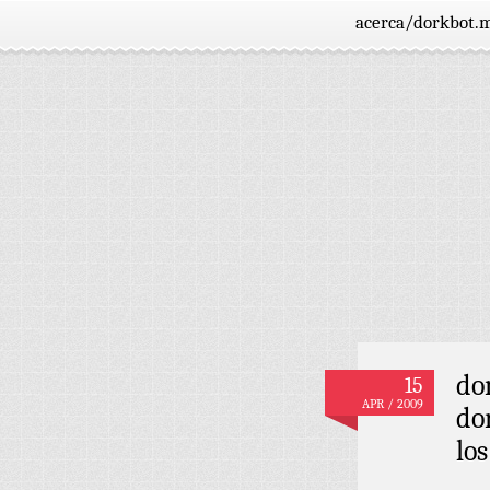
acerca/dorkbot.
do
15
APR / 2009
do
los