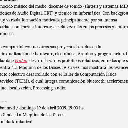
nocido músico del medio, docente de sonido (síntesis y sistemas MID
ciones de Audio Digital, ORT) y técnico en informática. Con backgro
uy variada formación motivada principalmente por su intensa
osidad, comienza a interesarse cada vez más en los procesos y entor
trónicos.
o compartirá con nosotros sus proyectos basados en la
ntextualización de hardware, electrónica, Arduino y programación. 
bordaje
ProAm
, desarrolla varios prototipos robóticos, entre los que s
entra “La Máquina de los Dioses”. A su vez, nos mostrará los avances
ecto colectivo desarrollado con el Taller de Computación Física
evideo (TCFM), el cual integra comunicación bluetooth, acelerómetr
ino, localización, Processing, audio.
– – –
bot.mvd / domingo 19 de abril 2009, 19:00 hs.
o Gindel: La Maquina de los Dioses.
ion dork-robótica!