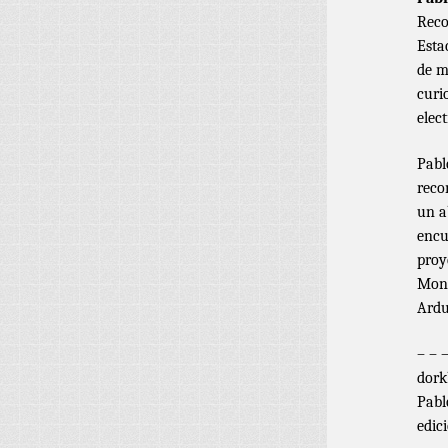
Reco
Esta
de m
curi
elec
Pabl
reco
un a
encu
proy
Mont
Ardu
– – 
dork
Pabl
edic