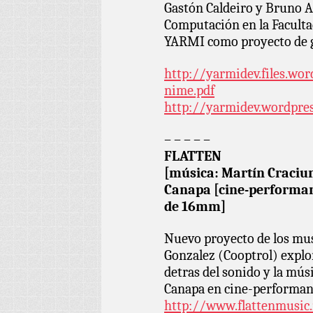
Gastón Caldeiro y Bruno Az
Computación en la Facultad
YARMI como proyecto de 
http://yarmidev.files.wo
nime.pdf
http://yarmidev.wordpre
– – – – –
FLATTEN
[música: Martín Craciu
Canapa [cine-performan
de 16mm]
Nuevo proyecto de los mu
Gonzalez (Cooptrol) explor
detras del sonido y la mús
Canapa en cine-performan
http://www.flattenmusic