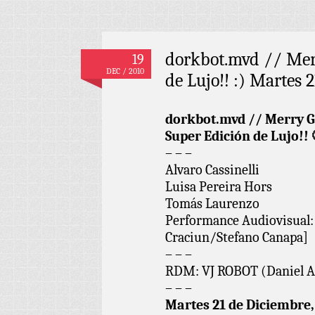
dorkbot.mvd // Mer
19
DEC / 2010
de Lujo!! :) Martes 
dorkbot.mvd // Merry G
Super Edición de Lujo!! 
– – –
Alvaro Cassinelli
Luisa Pereira Hors
Tomás Laurenzo
Performance Audiovisual:
Craciun/Stefano Canapa]
– – –
RDM: VJ ROBOT (Daniel A
– – –
Martes 21 de Diciembre,