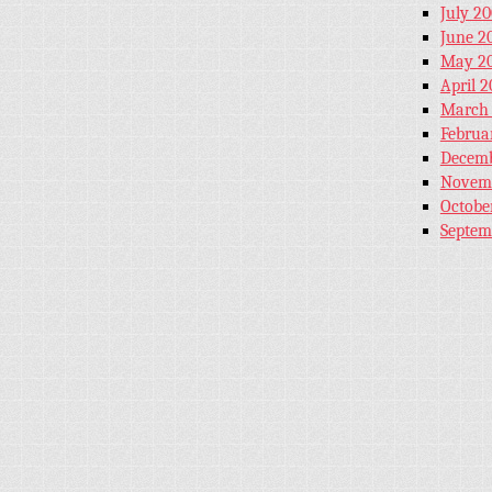
July 2
June 2
May 2
April 
March
Februa
Decemb
Novem
Octobe
Septem