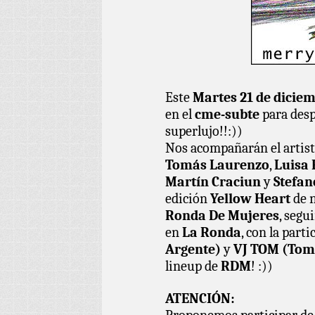
Este
Martes 21 de diciem
en el
cme-subte
para desp
superlujo!!:))
Nos acompañarán el artist
Tomás Laurenzo
,
Luisa 
Martín Craciun
y
Stefan
edición
Yellow Heart
de n
Ronda De Mujeres
, segu
en
La Ronda
, con la part
Argente)
y
VJ TOM (Tom
lineup de
RDM
! :))
ATENCIÓN: