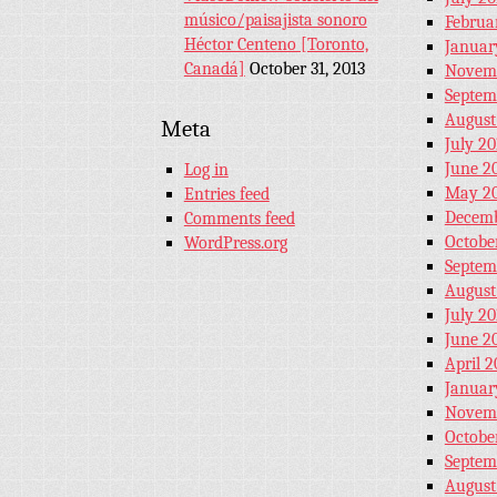
músico/paisajista sonoro
Februa
Héctor Centeno [Toronto,
Januar
Canadá]
October 31, 2013
Novemb
Septem
August
Meta
July 20
June 2
Log in
May 20
Entries feed
Decemb
Comments feed
Octobe
WordPress.org
Septem
August
July 20
June 2
April 2
Januar
Novem
Octobe
Septem
August