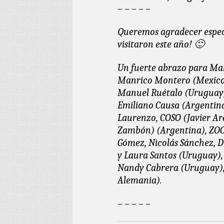
– – – – –
Queremos agradecer especi
visitaron este año! 🙂
Un fuerte abrazo para Mar
Manrico Montero (Mexico)
Manuel Ruétalo (Uruguay)
Emiliano Causa (Argentina
Laurenzo,
COSO (Javier Are
Zambón
) (Argentina),
ZOO
Gómez, Nicolás Sánchez, 
y Laura Santos (Uruguay),
Nandy Cabrera (Uruguay),
Alemania).
– – – – –