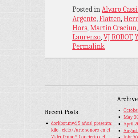
Posted in
Alvaro Cassi
Argente
,
Flatten
,
Hern
Hors
,
Martin Craciun
Laurenzo
,
VJ ROBOT
,
Permalink
Archive
Octobe
Recent Posts
May 2
dorkbot.mvd 5 años! presenta:
April 2
kilo~ciclo//arte sonoro en el
August
VideoDomo!! Concierto del
July 20