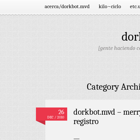
acerca/dorkbot.mvd
kilo~ciclo
etc.
dor
[gente haciendo co
Category Arch
dorkbot.mvd – merry
26
DEC / 2010
registro
—