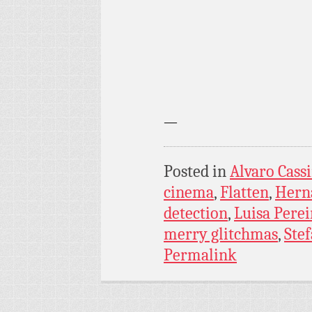
—
Posted in
Alvaro Cassi
cinema
,
Flatten
,
Hern
detection
,
Luisa Perei
merry glitchmas
,
Ste
Permalink