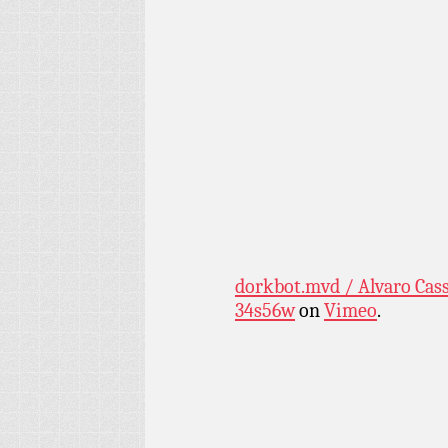
dorkbot.mvd / Alvaro Cass
34s56w
on
Vimeo
.