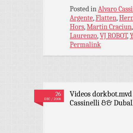
Posted in
Alvaro Cassi
Argente
,
Flatten
,
Hern
Hors
,
Martin Craciun
Laurenzo
,
VJ ROBOT
,
Permalink
Videos dorkbot.mvd 
26
DEC / 2008
Cassinelli && Dubal