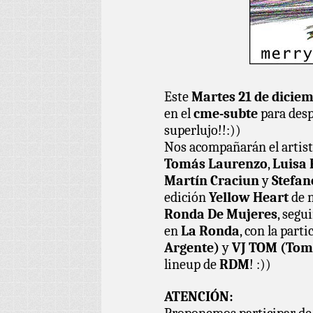
Este
Martes 21 de diciem
en el
cme-subte
para desp
superlujo!!:))
Nos acompañarán el artist
Tomás Laurenzo
,
Luisa 
Martín Craciun
y
Stefan
edición
Yellow Heart
de n
Ronda De Mujeres
, segu
en
La Ronda
, con la part
Argente)
y
VJ TOM (Tom
lineup de
RDM
! :))
ATENCIÓN: