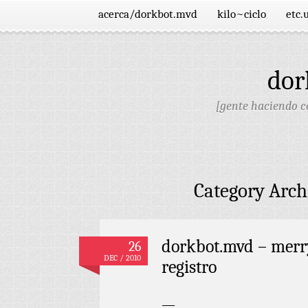
acerca/dorkbot.mvd
kilo~ciclo
etc.
dor
[gente haciendo co
Category Arch
dorkbot.mvd – merry
26
DEC / 2010
registro
—