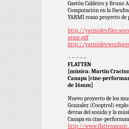
Gastón Caldeiro y Bruno Az
Computación en la Facultad
YARMI como proyecto de 
http://yarmidev.files.wo
nime.pdf
http://yarmidev.wordpre
– – – – –
FLATTEN
[música: Martín Craciu
Canapa [cine-performan
de 16mm]
Nuevo proyecto de los mu
Gonzalez (Cooptrol) explor
detras del sonido y la mús
Canapa en cine-performan
http://www.flattenmusic