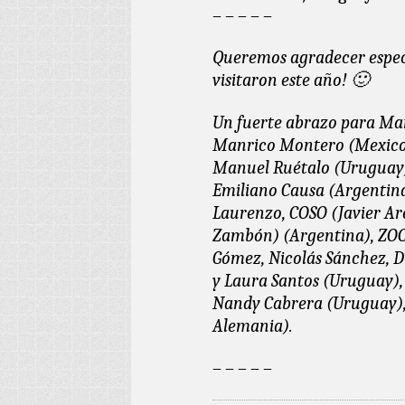
– – – – –
Queremos agradecer especi
visitaron este año! 🙂
Un fuerte abrazo para Mar
Manrico Montero (Mexico)
Manuel Ruétalo (Uruguay)
Emiliano Causa (Argentina
Laurenzo,
COSO (Javier Are
Zambón
) (Argentina),
ZOO
Gómez, Nicolás Sánchez, 
y Laura Santos (Uruguay),
Nandy Cabrera (Uruguay),
Alemania).
– – – – –