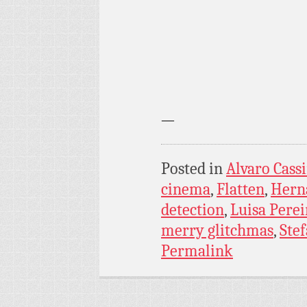
—
Posted in
Alvaro Cassi
cinema
,
Flatten
,
Hern
detection
,
Luisa Perei
merry glitchmas
,
Ste
Permalink