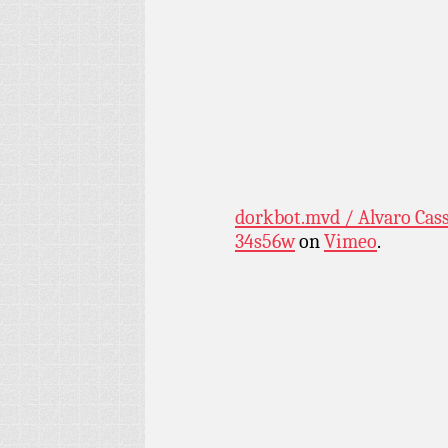
dorkbot.mvd / Alvaro Cass
34s56w
on
Vimeo
.