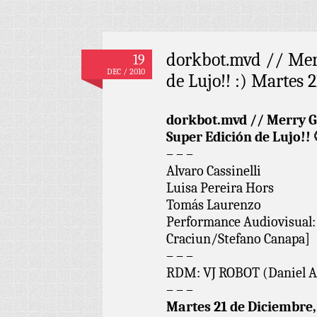
dorkbot.mvd // Mer
19
DEC / 2010
de Lujo!! :) Martes 
dorkbot.mvd // Merry G
Super Edición de Lujo!! 
– – –
Alvaro Cassinelli
Luisa Pereira Hors
Tomás Laurenzo
Performance Audiovisual:
Craciun/Stefano Canapa]
– – –
RDM: VJ ROBOT (Daniel A
– – –
Martes 21 de Diciembre,