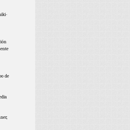
iki-
ción
mente
po de
edia
ner,