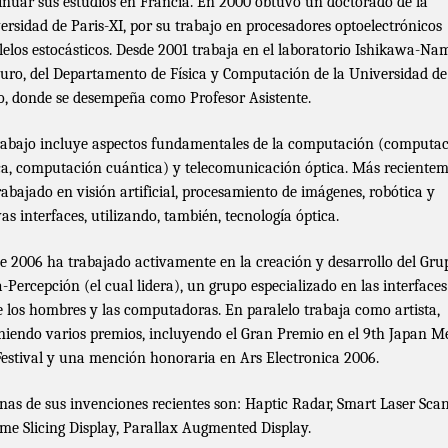
inuar sus estudios en Francia. En 2000 obtuvo un doctorado de la
ersidad de Paris-XI, por su trabajo en procesadores optoelectrónicos
lelos estocásticos. Desde 2001 trabaja en el laboratorio Ishikawa-Nam
ro, del Departamento de Física y Computación de la Universidad de
o, donde se desempeña como Profesor Asistente.
rabajo incluye aspectos fundamentales de la computación (computa
ca, computación cuántica) y telecomunicación óptica. Más reciente
rabajado en visión artificial, procesamiento de imágenes, robótica y
as interfaces, utilizando, también, tecnología óptica.
e 2006 ha trabajado activamente en la creación y desarrollo del Gru
-Percepción (el cual lidera), un grupo especializado en las interfaces
e los hombres y las computadoras. En paralelo trabaja como artista,
niendo varios premios, incluyendo el Gran Premio en el 9th Japan M
Festival y una mención honoraria en Ars Electronica 2006.
nas de sus invenciones recientes son: Haptic Radar, Smart Laser Scan
me Slicing Display, Parallax Augmented Display.