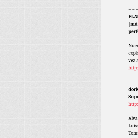
– – 
FLA
[mús
per
Nuev
expl
vez 
http
– – 
dork
Supe
http
Alva
Luis
Tom