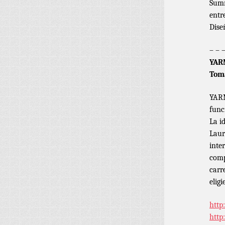
Summ
entr
Dise
– – 
YARM
Tom
YARM
func
La i
Laur
inte
comp
carr
elig
http
http