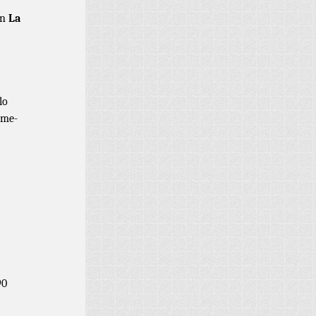
en
La
lo
cme-
90