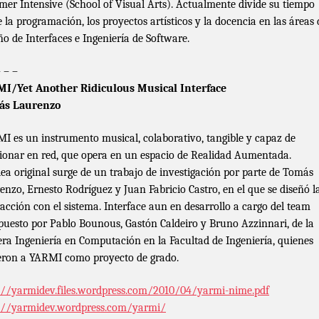
er Intensive (School of Visual Arts). Actualmente divide su tiempo
e la programación, los proyectos artísticos y la docencia en las áreas 
ño de Interfaces e Ingeniería de Software.
– – –
I/Yet Another Ridiculous Musical Interface
ás Laurenzo
I es un instrumento musical, colaborativo, tangible y capaz de
ionar en red, que opera en un espacio de Realidad Aumentada.
dea original surge de un trabajo de investigación por parte de Tomás
enzo, Ernesto Rodríguez y Juan Fabricio Castro, en el que se diseñó l
racción con el sistema. Interface aun en desarrollo a cargo del team
uesto por Pablo Bounous, Gastón Caldeiro y Bruno Azzinnari, de la
era Ingeniería en Computación en la Facultad de Ingeniería, quienes
ieron a YARMI como proyecto de grado.
://yarmidev.files.wordpress.com/2010/04/yarmi-nime.pdf
://yarmidev.wordpress.com/yarmi/