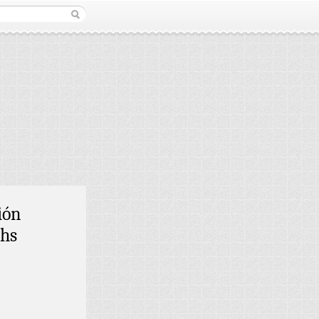
ión
0hs