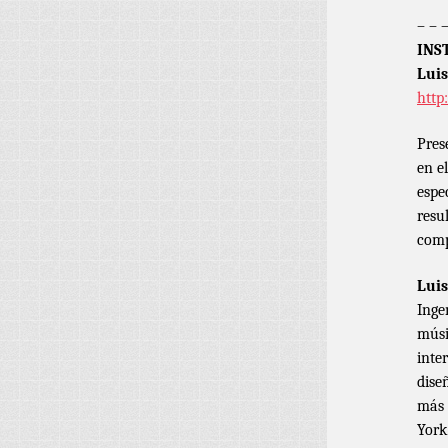
– – 
INS
Luis
http
Pres
en e
espe
resu
comp
Luis
Inge
músi
inte
dise
más 
York