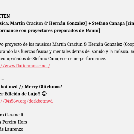
– – –
TTEN
ica: Martín Craciun & Hernán Gonzalez] + Stefano Canapa [cin
formance con proyectores preparados de 16mm]
o proyecto de los musicos Martín Craciun & Hernán Gonzalez (Coop
orando las fuerzas fisicas y mentales detras del sonido y la música. E
acompañados de Stefano Canapa en cine-performance.
://www.flattenmusic.net/
– –
bot.mvd // Merry Glitchmas!
r Edición de Lujo!! 🙂
://34s56w.org/dorkbotmvd
ro Cassinelli
a Pereira Hors
ás Laurenzo