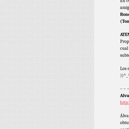
En c
amig
Ron
(To
ATE
Prop
cual
subte
Los 
))^_
– – 
Alva
http
Álva
obtu