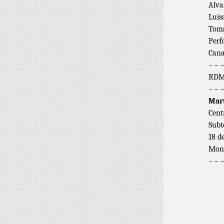
Alva
Luis
Tom
Perf
Can
– – 
RDM:
– – 
Mart
Cent
Subt
18 d
Mont
– – 