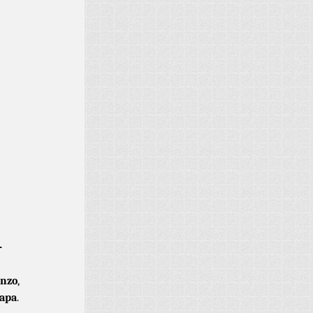
-
nzo
,
apa
.