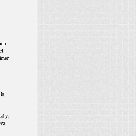
ado
el
rimer
 la
al y,
eva