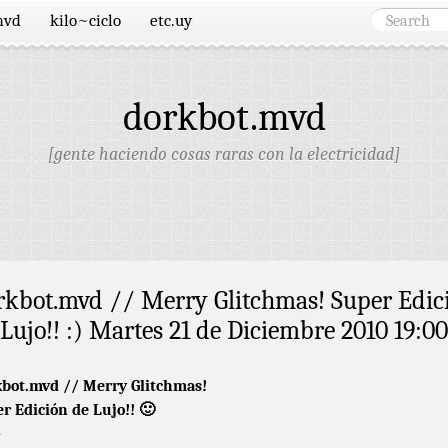
mvd
kilo~ciclo
etc.uy
dorkbot.mvd
[gente haciendo cosas raras con la electricidad]
rkbot.mvd // Merry Glitchmas! Super Edic
 Lujo!! :) Martes 21 de Diciembre 2010 19:0
bot.mvd // Merry Glitchmas!
r Edición de Lujo!! 🙂
–