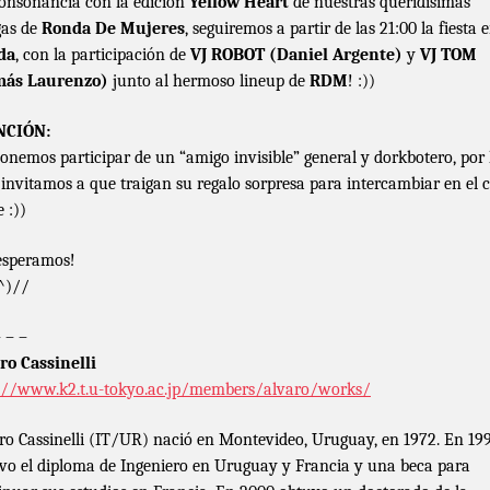
onsonancia con la edición
Yellow Heart
de nuestras queridísimas
as de
Ronda De Mujeres
, seguiremos a partir de las 21:00 la fiesta 
da
, con la participación de
VJ ROBOT (Daniel Argente)
y
VJ TOM
más Laurenzo)
junto al hermoso lineup de
RDM
! :))
NCIÓN:
onemos participar de un “amigo invisible” general y dorkbotero, por 
 invitamos a que traigan su regalo sorpresa para intercambiar en el 
 :))
esperamos!
^)//
– – –
ro Cassinelli
://www.k2.t.u-tokyo.ac.jp/members/alvaro/works/
ro Cassinelli (IT/UR) nació en Montevideo, Uruguay, en 1972. En 19
vo el diploma de Ingeniero en Uruguay y Francia y una beca para