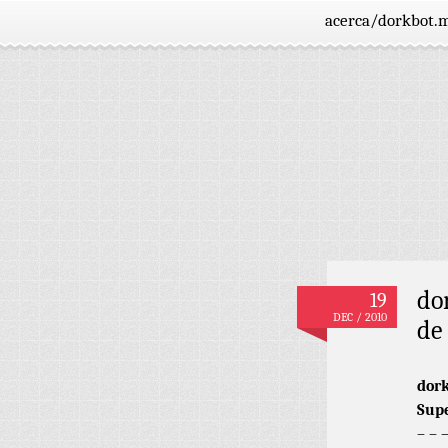
acerca/dorkbot.
do
19
DEC / 2010
de
dork
Supe
– – 