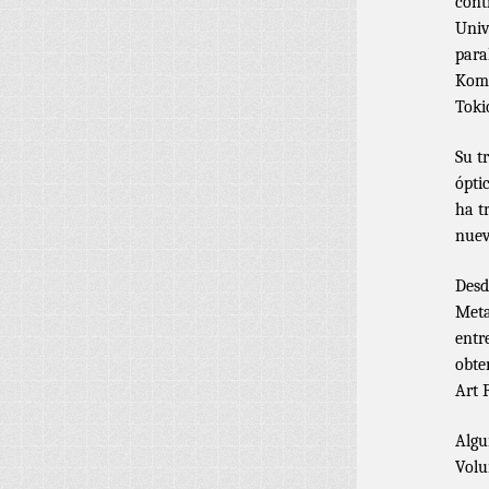
cont
Univ
para
Komu
Toki
Su t
ópti
ha t
nuev
Desd
Meta
entr
obte
Art 
Algu
Volu