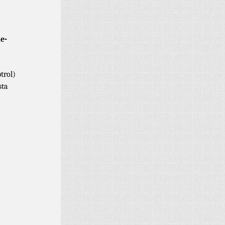
e-
trol)
sta