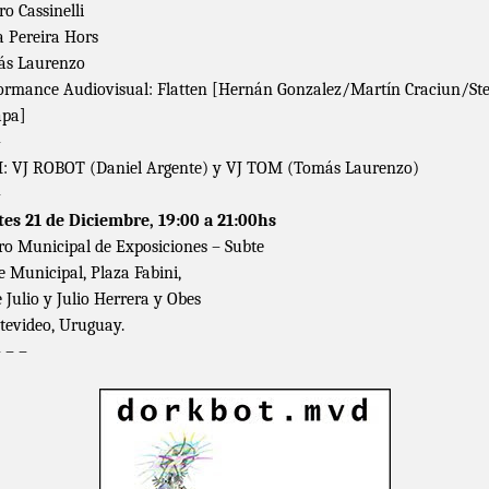
ro Cassinelli
a Pereira Hors
ás Laurenzo
ormance Audiovisual: Flatten [Hernán Gonzalez/Martín Craciun/St
apa]
–
 VJ ROBOT (Daniel Argente) y VJ TOM (Tomás Laurenzo)
–
es 21 de Diciembre, 19:00 a 21:00hs
ro Municipal de Exposiciones – Subte
e Municipal, Plaza Fabini,
e Julio y Julio Herrera y Obes
evideo, Uruguay.
– – –