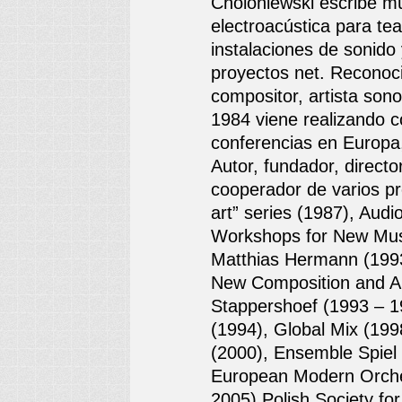
Choloniewski escribe mú
electroacústica para tea
instalaciones de sonido 
proyectos net. Reconoci
compositor, artista sono
1984 viene realizando c
conferencias en Europa,
Autor, fundador, director
cooperador de varios pr
art” series (1987), Audio
Workshops for New Musi
Matthias Hermann (1993
New Composition and Au
Stappershoef (1993 – 19
(1994), Global Mix (199
(2000), Ensemble Spiel
European Modern Orche
2005),Polish Society fo