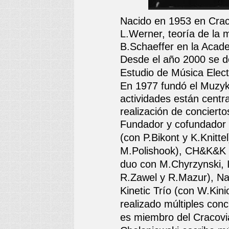
Nacido en 1953 en Crac
L.Werner, teoría de la 
B.Schaeffer en la Acad
Desde el año 2000 se 
Estudio de Música Elect
En 1977 fundó el Muzyk
actividades están centr
realización de concierto
Fundador y cofundador d
(con P.Bikont y K.Knitt
M.Polishook), CH&K&K (c
duo con M.Chyrzynski, I
R.Zawel y R.Mazur), Nat
Kinetic Trío (con W.Kin
realizado múltiples con
es miembro del Cracovi