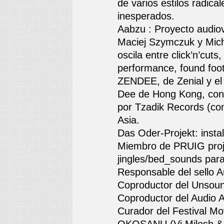
de varios estilos radic
inesperados.
Aabzu : Proyecto audiov
Maciej Szymczuk y Micha
oscila entre click’n’cut
performance, found foot
ZENDEE, de Zenial y el 
Dee de Hong Kong, con
por Tzadik Records (com
Asia.
Das Oder-Projekt: instal
Miembro de PRUIG proj
jingles/bed_sounds par
Responsable del sello A
Coproductor del Unsoun
Coproductor del Audio Ar
Curador del Festival Mo