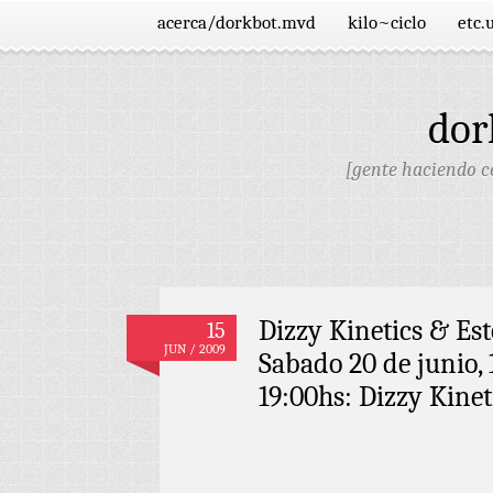
acerca/dorkbot.mvd
kilo~ciclo
etc.
dor
[gente haciendo co
Dizzy Kinetics & Es
15
JUN / 2009
Sabado 20 de junio,
19:00hs: Dizzy Kine