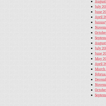
August
July 20
June 2
April 2
Januar
Novem
Octobe
Septem
August
July 2
June 2
May 2
April 
March
Februa
Decemb
Novem
Octobe
Septem