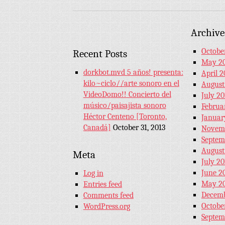
Archive
Octobe
Recent Posts
May 2
dorkbot.mvd 5 años! presenta:
April 2
kilo~ciclo//arte sonoro en el
August
VideoDomo!! Concierto del
July 20
músico/paisajista sonoro
Februa
Héctor Centeno [Toronto,
Januar
Canadá]
October 31, 2013
Novemb
Septem
August
Meta
July 20
June 2
Log in
May 20
Entries feed
Decemb
Comments feed
Octobe
WordPress.org
Septem