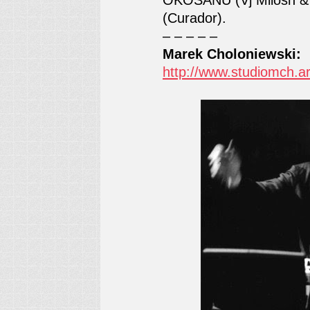
OKOSANU (Vj Milosh & 
(Curador).
– – – – –
Marek Choloniewski:
http://www.studiomch.ar